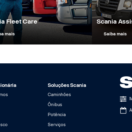
ia Fleet Care
Scania Ass
ba mais
Saiba mais
ionária
Soluções Scania
mos
Caminhões
Ônibus
Potência
osco
Serviços