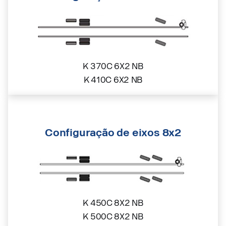
K 370C 6X2 NB
K 410C 6X2 NB
Configuração de eixos 8x2
K 450C 8X2 NB
K 500C 8X2 NB